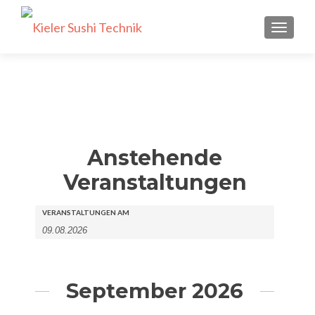
SCHALT
Anstehende
Veranstaltungen
Veranstaltungen
Veranstaltungen
VERANSTALTUNGEN AM
Suche
Suche
und
Ansichten,
September 2026