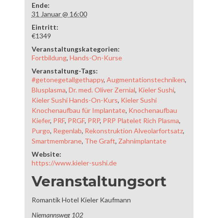
Ende:
31 Januar @ 16:00
Eintritt:
€1349
Veranstaltungskategorien:
Fortbildung
,
Hands-On-Kurse
Veranstaltung-Tags:
#getonegetallgethappy
,
Augmentationstechniken
,
Blusplasma
,
Dr. med. Oliver Zernial
,
Kieler Sushi
,
Kieler Sushi Hands-On-Kurs
,
Kieler Sushi
Knochenaufbau für Implantate
,
Knochenaufbau
Kiefer
,
PRF
,
PRGF
,
PRP
,
PRP Platelet Rich Plasma
,
Purgo
,
Regenlab
,
Rekonstruktion Alveolarfortsatz
,
Smartmembrane
,
The Graft
,
Zahnimplantate
Website:
https://www.kieler-sushi.de
Veranstaltungsort
Romantik Hotel Kieler Kaufmann
Niemannsweg 102