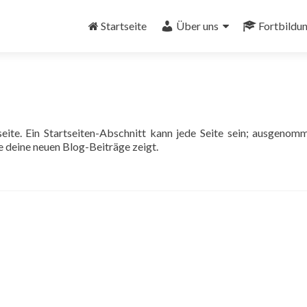
Zum
Inhalt
Startseite
Über uns
Fortbildu
springen
tseite. Ein Startseiten-Abschnitt kann jede Seite sein; ausgenom
die deine neuen Blog-Beiträge zeigt.